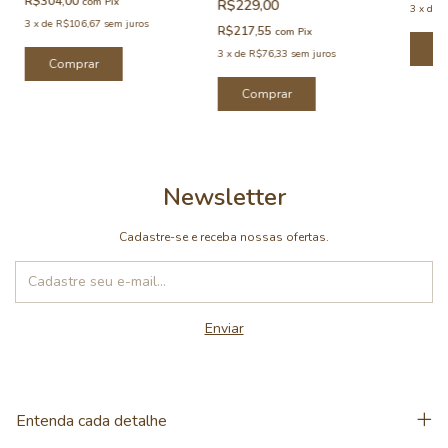
R$304,00
com
Pix
R$229,00
3
x
de
R
3
x
de
R$106,67
sem juros
R$217,55
com
Pix
C
3
x
de
R$76,33
sem juros
Comprar
Comprar
Newsletter
Cadastre-se e receba nossas ofertas.
Entenda cada detalhe