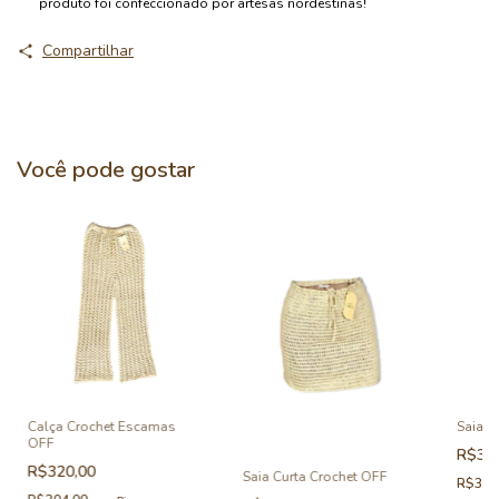
produto foi confeccionado por artesãs nordestinas!
Compartilhar
Você pode gostar
Calça Crochet Escamas
Saia C
OFF
R$38
R$320,00
Saia Curta Crochet OFF
R$369