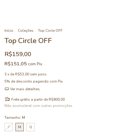
Início
.
Coleções
.
Top Circle OFF
Top Circle OFF
R$159,00
R$151,05
com
Pix
3
x de
R$53,00
sem juros
5% de desconto
pagando com Pix
Ver mais detalhes
Frete grátis
a partir de
R$800,00
Não acumulável com outras promoções
Tamanho:
M
P
M
G