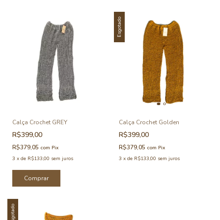
Esgotado
Calça Crochet GREY
Calça Crochet Golden
R$399,00
R$399,00
R$379,05
R$379,05
com
Pix
com
Pix
3
x
de
R$133,00
sem juros
3
x
de
R$133,00
sem juros
Comprar
Esgotado