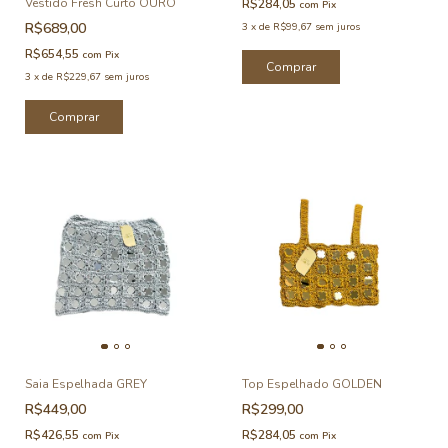
Vestido Fresh Curto OURO
R$284,05
com
Pix
R$689,00
3
x
de
R$99,67
sem juros
R$654,55
com
Pix
Comprar
3
x
de
R$229,67
sem juros
Comprar
Saia Espelhada GREY
Top Espelhado GOLDEN
R$449,00
R$299,00
R$426,55
R$284,05
com
Pix
com
Pix