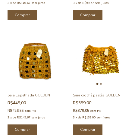
3
x
de
R$149,67
sem juros
3
x
de
R$99,67
sem juros
Comprar
Comprar
Saia Espelhada GOLDEN
Saia crochê paetês GOLDEN
R$449,00
R$399,00
R$426,55
R$379,05
com
Pix
com
Pix
3
x
de
R$149,67
sem juros
3
x
de
R$133,00
sem juros
Comprar
Comprar