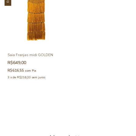
Saia Franjas midi GOLDEN
R$649,00
R$616,55
com
Pix
3
x
de
R$216,33
sem juros