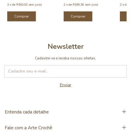
3
x
de
R$63,00
sem juros
2
x
de
R$69,50
sem juros
2
x
de
R
Comprar
Comprar
C
Newsletter
Cadastre-se e receba nossas ofertas.
Entenda cada detalhe
Fale com a Arte Crochê