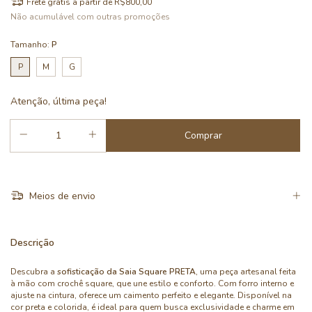
Frete grátis
a partir de
R$800,00
Não acumulável com outras promoções
Tamanho:
P
P
M
G
Atenção, última peça!
Meios de envio
Descrição
Descubra a
sofisticação da Saia Square PRETA
, uma peça artesanal feita
à mão com crochê square, que une estilo e conforto. Com forro interno e
ajuste na cintura, oferece um caimento perfeito e elegante. Disponível na
cor preta e colorida, é ideal para quem busca exclusividade e charme em