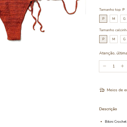
Tamanho top:
P
P
M
G
Tamanho calcinh
P
M
G
Atenção, últim
Meios de e
Descrição
Bikini Croche