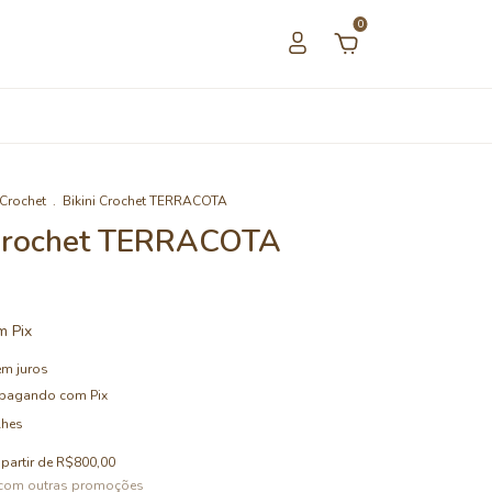
0
Crochet
.
Bikini Crochet TERRACOTA
 Crochet TERRACOTA
m
Pix
em juros
pagando com Pix
lhes
 partir de
R$800,00
 com outras promoções