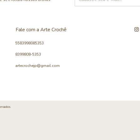
Fale com a Arte Crochê
5583998085353
8399808-5353
artecrochejp@gmail.com
ervados.