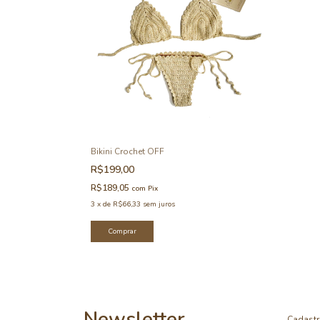
Bikini Crochet OFF
R$199,00
R$189,05
com
Pix
3
x
de
R$66,33
sem juros
Comprar
Newsletter
Cadastr