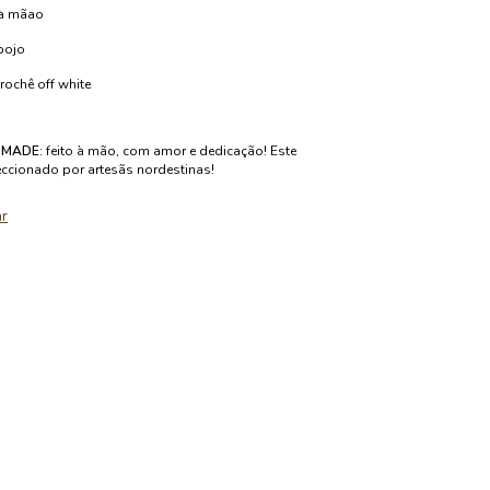
 à mãao
bojo
rochê off white
MADE:
feito à mão, com amor e dedicação! Este
eccionado por artesãs nordestinas!
ar