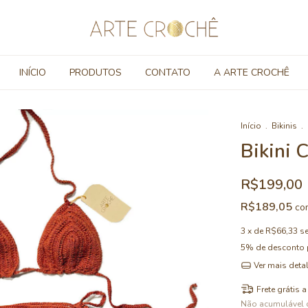
INÍCIO
PRODUTOS
CONTATO
A ARTE CROCHÊ
Início
.
Bikinis
.
Bikini
R$199,00
R$189,05
co
3
x de
R$66,33
s
5% de desconto
Ver mais deta
Frete grátis
a
Não acumulável