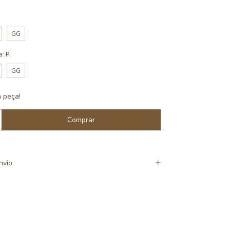
GG
a:
P
GG
a peça!
nvio
t