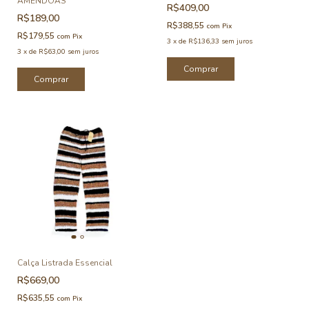
AMENDOAS
R$409,00
R$189,00
R$388,55
com
Pix
R$179,55
com
Pix
3
x
de
R$136,33
sem juros
3
x
de
R$63,00
sem juros
Comprar
Comprar
Calça Listrada Essencial
R$669,00
R$635,55
com
Pix