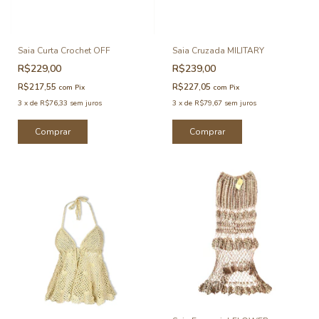
Saia Curta Crochet OFF
Saia Cruzada MILITARY
R$229,00
R$239,00
R$217,55
R$227,05
com
Pix
com
Pix
3
x
de
R$76,33
sem juros
3
x
de
R$79,67
sem juros
Comprar
Comprar