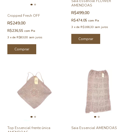
Saia Essencial FLOWER
AMENDOAS
R$499,00
Cropped Fresh OFF
R$474,05
com
Pix
R$249,00
3
x
de
R$166,33
sem juros
R$236,55
com
Pix
3
x
de
R$83,00
sem juros
Comprar
Comprar
Top Essencial frente única
Saia Essencial AMENDOAS